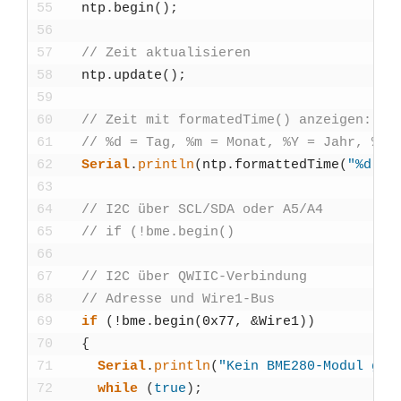
55
ntp
.
begin
(
)
;
56
57
// Zeit aktua­li­sie­ren
58
ntp
.
update
(
)
;
59
60
// Zeit mit for­mated­Ti­me() anzei­gen:
61
// %d = Tag, %m = Monat, %Y = Jahr, %T = 
62
Seri­al
.
println
(
ntp
.
for­matted­Ti­me
(
"%d.%m
63
64
// I2C über SCL/SDA oder A5/A4
65
// if (!bme.begin()
66
67
// I2C über QWI­IC-Ver­bin­dung
68
// Adres­se und Wire1-Bus
69
if
(
!
bme
.
begin
(
0x77
,
&
Wire1
)
)
70
{
71
Seri­al
.
println
(
"Kein BME280-Modul gefu
72
while
(
true
)
;