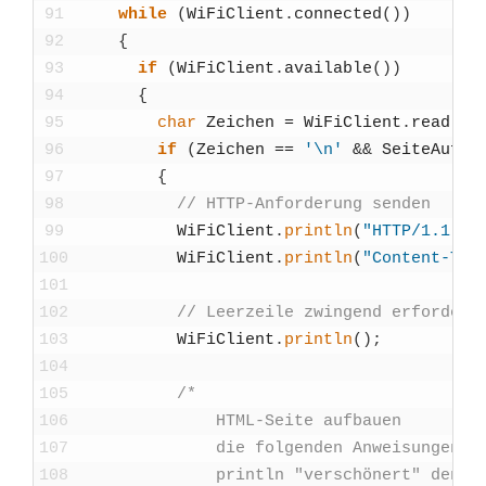
91
while
(
WiFiCli­ent
.
con­nec­ted
(
)
)
92
{
93
if
(
WiFiCli­ent
.
available
(
)
)
94
{
95
char
Zei­chen
=
WiFiCli­ent
.
read
(
)
;
96
if
(
Zei­chen
==
'\n'
&&
Sei­te­Auf­ba
97
{
98
// HTTP-Anfor­de­rung sen­den
99
WiFiCli­ent
.
println
(
"HTTP/1.1 20
100
WiFiCli­ent
.
println
(
"Con­tent-Typ
101
102
// Leer­zei­le zwin­gend erfor­der­l
103
WiFiCli­ent
.
println
(
)
;
104
105
/*
106
              HTML-Sei­te auf­bau­en
107
              die fol­gen­den Anwei­sun­gen m
108
              println "ver­schö­nert" den Qu