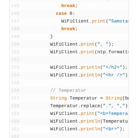
145
break
;
146
case
6
:
147
WiFiCli­ent
.
print
(
"Sams­tag"
)
148
break
;
149
}
150
WiFiCli­ent
.
print
(
", "
)
;
151
WiFiCli­ent
.
print
(
ntp
.
for­matted­Ti
152
153
WiFiCli­ent
.
println
(
"</h2>"
)
;
154
WiFiCli­ent
.
println
(
"<hr />"
)
;
155
156
// Tem­pe­ra­tur
157
String
Tem­pe­ra­tur
=
String
(
bme
.
158
Tem­pe­ra­tur
.
replace
(
"."
,
","
)
;
159
WiFiCli­ent
.
print
(
"<b>Temperatur
160
WiFiCli­ent
.
println
(
Tem­pe­ra­tur
+
161
WiFiCli­ent
.
println
(
"<br>"
)
;
162