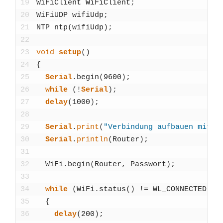
19
WiFiCli­ent
WiFiCli­ent
;
20
WiFiUDP
wifiUdp
;
21
NTP
ntp
(
wifiUdp
)
;
22
23
void
set­up
(
)
24
{
25
Seri­al
.
begin
(
9600
)
;
26
while
(
!
Seri­al
)
;
27
delay
(
1000
)
;
28
29
Seri­al
.
print
(
"Ver­bin­dung auf­bau­en mit "
30
Seri­al
.
println
(
Rou­ter
)
;
31
32
WiFi
.
begin
(
Rou­ter
,
Pass­wort
)
;
33
34
while
(
WiFi
.
sta­tus
(
)
!=
WL_CONNECTED
)
35
{
36
delay
(
200
)
;