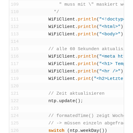
109
              " muss mit \" mas­kiert wer­d
110
            */
111
WiFiCli­ent
.
println
(
"<!doc­ty­pe h
112
WiFiCli­ent
.
println
(
"<html>"
)
;
113
WiFiCli­ent
.
println
(
"<body>"
)
;
114
115
// alle 60 Sekun­den aktua­li­sie­
116
WiFiCli­ent
.
println
(
"<meta http-
117
WiFiCli­ent
.
println
(
"<h1> Tem­pe­r
118
WiFiCli­ent
.
println
(
"<hr />"
)
;
119
WiFiCli­ent
.
print
(
"<h2>Letzte Mes
120
121
// Zeit aktua­li­sie­ren
122
ntp
.
update
(
)
;
123
124
// for­mated­Ti­me() zeigt Wochen­ta
125
// -> müs­sen ein­zeln abge­fragt w
126
switch
(
ntp
.
week­Day
(
)
)