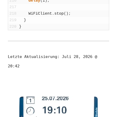
216
delay
(
1
)
;
217
218
WiFiCli­ent
.
stop
(
)
;
219
}
220
}
Letzte Aktualisierung:
Juli 28, 2026 @
20:42