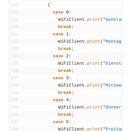
127
{
128
case
0
:
129
WiFiCli­ent
.
print
(
"Sonn­tag"
)
130
break
;
131
case
1
:
132
WiFiCli­ent
.
print
(
"Mon­tag"
)
;
133
break
;
134
case
2
:
135
WiFiCli­ent
.
print
(
"Diens­tag"
136
break
;
137
case
3
:
138
WiFiCli­ent
.
print
(
"Mitt­woch"
139
break
;
140
case
4
:
141
WiFiCli­ent
.
print
(
"Don­ners­ta
142
break
;
143
case
5
:
144
WiFiCli­ent
.
print
(
"Frei­tag"
)