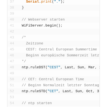
37
Seri­al
.
print
(
"."
)
;
38
}
39
40
// Web­ser­ver star­ten
41
WiFi­Ser­ver
.
begin
(
)
;
42
43
/*
44
    Zeit­zo­ne
45
    CEST: Cen­tral Euro­pean Sum­mer­ti­me
46
    Beginn euro­päi­sche Som­mer­zeit letz­te
47
  */
48
ntp
.
ruleDST
(
"CEST"
,
Last
,
Sun
,
Mar
,
2
,
49
50
// CET: Cen­tral Euro­pean Time
51
// Beginn Nor­mal­zeit letz­ter Sonn­tag im
52
ntp
.
ruleS­TD
(
"CET"
,
Last
,
Sun
,
Oct
,
3
,
6
53
54
// ntp star­ten