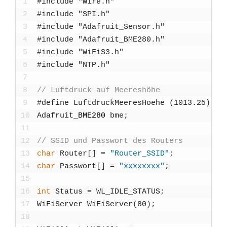
1
#include "Wire.h"
2
#include "SPI.h"
3
#include "Adafruit_Sensor.h"
4
#include "Adafruit_BME280.h"
5
#include "WiFiS3.h"
6
#include "NTP.h"
7
8
// Luft­druck auf Mee­res­hö­he
9
#defi­ne Luft­druck­Mee­res­Hoe­he (1013.25)
10
Adafruit
_
BME280
bme
;
11
12
// SSID und Pass­wort des Rou­ters
13
char
Rou­ter
[
]
=
"Router_SSID"
;
14
char
Pass­wort
[
]
=
"xxxxxxxx"
;
15
16
int
Sta­tus
=
WL_IDLE_STATUS
;
17
WiFi­Ser­ver
WiFi­Ser­ver
(
80
)
;
18