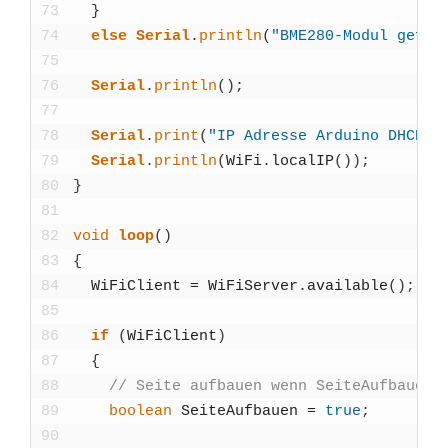
73
}
74
else
Seri­al
.
println
(
"BME280-Modul gefun­
75
76
Seri­al
.
println
(
)
;
77
78
Seri­al
.
print
(
"IP Adres­se Ardui­no DHCP: 
79
Seri­al
.
println
(
WiFi
.
localIP
(
)
)
;
80
}
81
82
void
loop
(
)
83
{
84
WiFiCli­ent
=
WiFi­Ser­ver
.
available
(
)
;
85
86
if
(
WiFiCli­ent
)
87
{
88
// Sei­te auf­bau­en wenn Sei­te­Auf­bau­en
89
boolean
Sei­te­Auf­bau­en
=
true
;
90