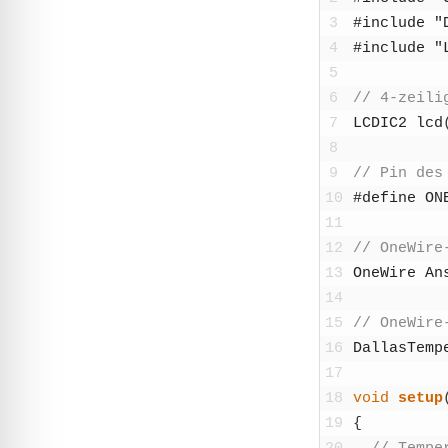
3
#include "
4
#include "
5
6
// 4-zei­li
7
LCDIC2
lcd
8
9
// Pin des 
10
#defi­ne ON
11
12
// One­Wire
13
One­Wire
An
14
15
// One­Wire
16
Dal­las­Tem­pe
17
18
void
set­up
19
{