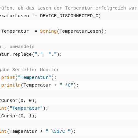
rü­fen, ob das Lesen der Tem­pe­ra­tur erfolg­reich war
­ra­tur­Le­sen
!=
DEVICE_DISCONNECTED_C
)
Tem­pe­ra­tur
=
String
(
Tem­pe­ra­tur­Le­sen
)
;
n , umwan­deln
a­tur
.
replace
(
"."
,
","
)
;
ga­be Seri­el­ler Moni­tor
.
print
(
"Tem­pe­ra­tur"
)
;
.
println
(
Tem­pe­ra­tur
+
" °C"
)
;
­Cur­sor
(
0
,
0
)
;
int
(
"Tem­pe­ra­tur"
)
;
­Cur­sor
(
0
,
1
)
;
int
(
Tem­pe­ra­tur
+
" \337C "
)
;