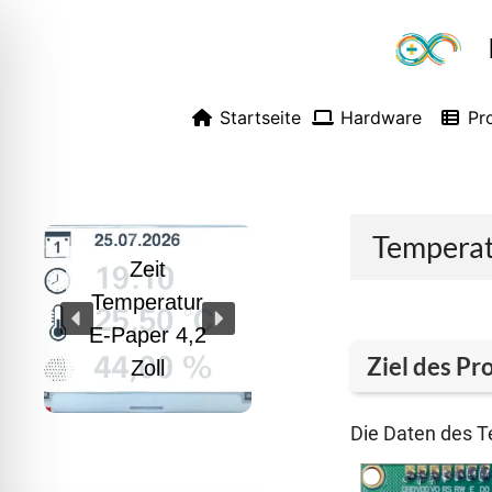
Zum
Inhalt
springen
Startseite
Hardware
Pr
Tempera
Zeit
Temperatur
E-Paper 4,2
Ziel des Pr
Zoll
Die Daten des Te