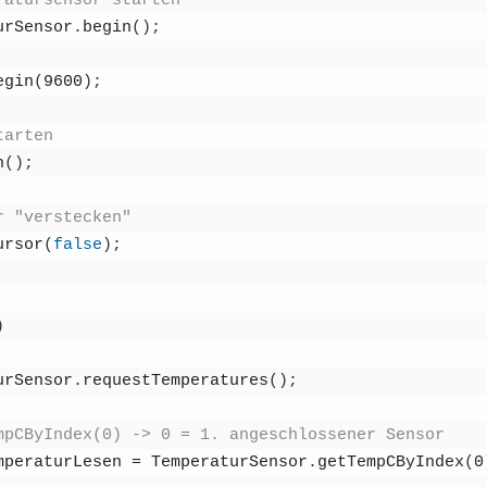
ra­tur­sen­sor star­ten
ur­Sen­sor
.
begin
(
)
;
egin
(
9600
)
;
ar­ten
n
(
)
;
r "ver­ste­cken"
ur­sor
(
fal­se
)
;
)
ur­Sen­sor
.
request­Tem­pe­ra­tures
(
)
;
pCByIndex(0) -> 0 = 1. ange­schlos­se­ner Sen­sor
­pe­ra­tur­Le­sen
=
Tem­pe­ra­tur­Sen­sor
.
get­Temp­C­By­In­dex
(
0