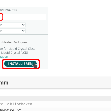
amm
te Biblio­the­ken
OneWire.h"