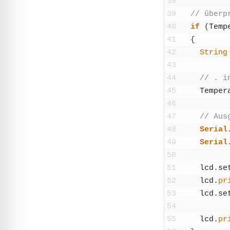
38
39
// über­p
40
if
(
Tem­pe
41
{
42
String
43
44
// . i
45
Tem­pe­r
46
47
// Aus­
48
Seri­al
49
Seri­al
50
51
lcd
.
set
52
lcd
.
pr
53
lcd
.
set
54
55
lcd
.
pr