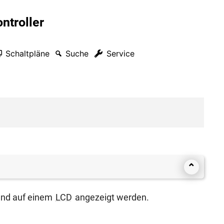
ntroller
Schaltpläne
Suche
Service
⌃
r und auf einem
LCD
ange­zeigt wer­den.