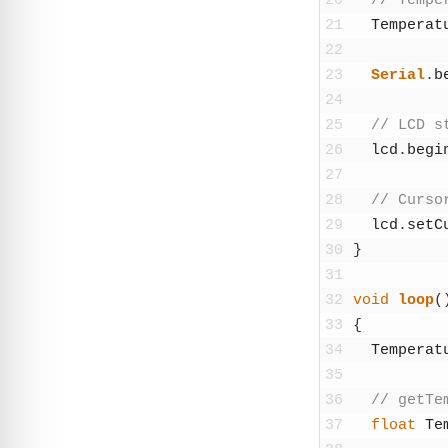
20
// Tem­pe­
21
Tem­pe­ra­t
22
23
Seri­al
.
b
24
25
// LCD st
26
lcd
.
begi
27
28
// Cur­so
29
lcd
.
set­C
30
}
31
32
void
loop
(
33
{
34
Tem­pe­ra­t
35
36
// getTem
37
float
Tem