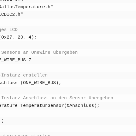
DallasTemperature.h"
LCDIC2.h"
­ges LCD
(
0x27
,
20
,
4
)
;
Sen­sors an One­Wire über­ge­ben
E_WIRE_BUS 7
-Instanz erstel­len
schluss
(
ONE_WIRE_BUS
)
;
-Instanz Anschluss an den Sen­sor über­ge­ben
­ra­tu­re
Tem­pe­ra­tur­Sen­sor
(
&
Anschluss
)
;
(
)