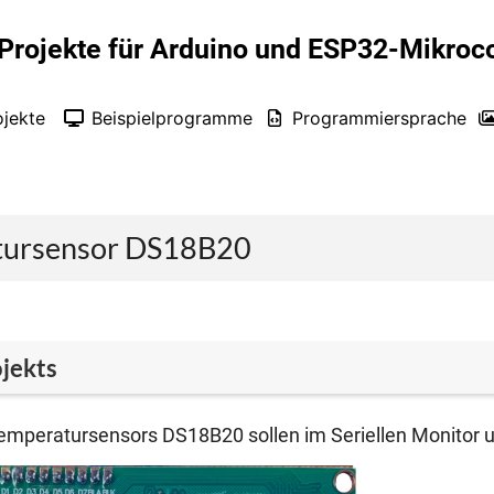
Projekte für Arduino und ESP32-Mikroco
ojekte
Beispielprogramme
Programmiersprache
tursensor DS18B20
ojekts
m­pe­ra­tur­sen­sors DS18B20 sol­len im Seri­el­len Moni­to