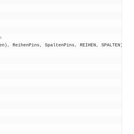
s
en
)
,
Rei­hen­Pins
,
Spal­ten­Pins
,
REIHEN
,
SPALTEN
)
;