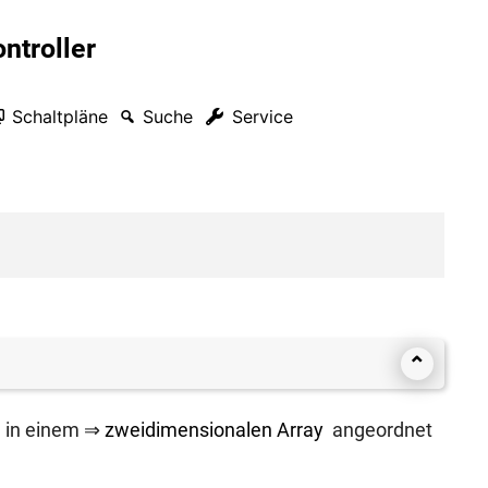
ntroller
Schaltpläne
Suche
Service
⌃
n in einem ⇒
zwei­di­men­sio­na­len Array
ange­ord­net