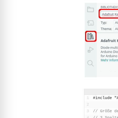
1
#include "
2
3
// Grö­ße de
4
// 3 Spal­t