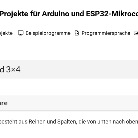
Projekte für Arduino und ESP32-Mikroco
ojekte
Beispielprogramme
Programmiersprache
ld 3×4
are
 besteht aus Rei­hen und Spal­ten, die von unten nach obe