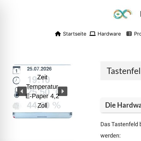
Zum
Inhalt
springen
Startseite
Hardware
Pr
Tastenfe
Zeit
Temperatur
E-Paper 4,2
Die Hardw
Zoll
Das Tas­ten­feld
wer­den: