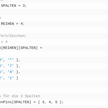
SPALTEN
=
3
;
n
REIHEN
=
4
;
fern/Zeichen:
 x 4
n
[
REIHEN
]
[
SPALTEN
]
=
0'
,
'*'
}
,
8'
,
'7'
}
,
5'
,
'4'
}
,
2'
,
'1'
}
s für die 3 Spal­ten
en­Pins
[
SPALTEN
]
=
{
3
,
4
,
5
}
;