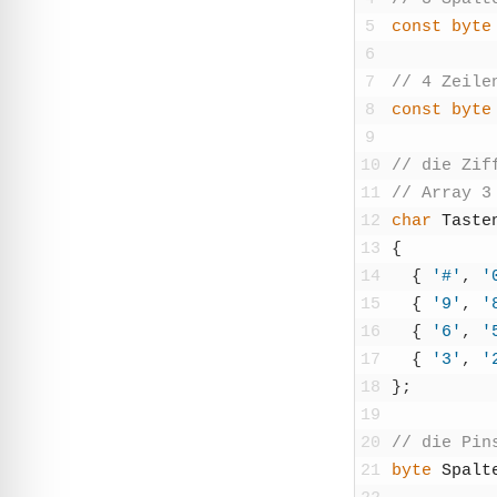
5
const
byte
6
7
// 4 Zei­le
8
const
byte
9
10
// die Zif
11
// Array 3
12
char
Tas­te
13
{
14
{
'#'
,
'
15
{
'9'
,
'
16
{
'6'
,
'
17
{
'3'
,
'
18
}
;
19
20
// die Pin
21
byte
Spal­t