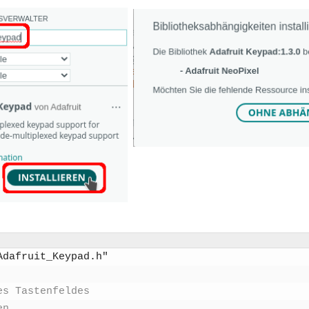
Adafruit_Keypad.h"
s Tas­ten­fel­des
en