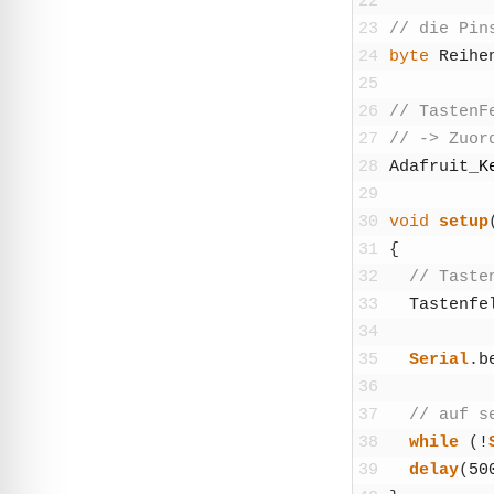
22
23
// die Pin
24
byte
Rei­he
25
26
// Tas­ten­
27
// -> Zuor
28
Adafruit
_
K
29
30
void
set­up
31
{
32
// Tas­te
33
Tas­ten­fe
34
35
Seri­al
.
b
36
37
// auf se
38
while
(
!
39
delay
(
50