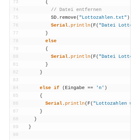
73
{
74
// Datei ent­fer­nen
75
SD
.
remo­ve
(
"Lottozahlen.txt"
)
;
76
Seri­al
.
println
(
F
(
"Datei Lottozah
77
}
78
else
79
{
80
Seri­al
.
println
(
F
(
"Datei Lottozah
81
}
82
}
83
84
else
if
(
Ein­ga­be
==
'n'
)
85
{
86
Seri­al
.
println
(
F
(
"Lot­to­zah­len we
87
}
88
}
89
}
90