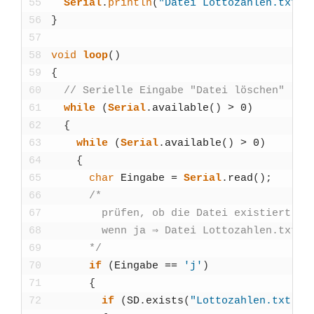
55
Seri­al
.
println
(
"Datei Lottozahlen.txt l
56
}
57
58
void
loop
(
)
59
{
60
// Seri­el­le Ein­ga­be "Datei löschen" les
61
while
(
Seri­al
.
available
(
)
>
0
)
62
{
63
while
(
Seri­al
.
available
(
)
>
0
)
64
{
65
char
Ein­ga­be
=
Seri­al
.
read
(
)
;
66
/*
67
        prü­fen, ob die Datei exis­tiert
68
        wenn ja ⇒ Datei Lottozahlen.txt l
69
      */
70
if
(
Ein­ga­be
==
'j'
)
71
{
72
if
(
SD
.
exists
(
"Lottozahlen.txt"
)
)