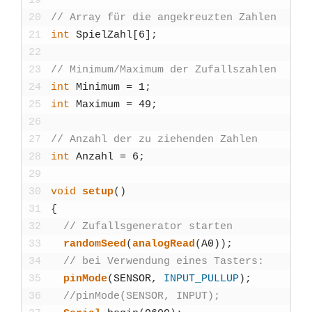
19
20
// Array für die ange­kreuz­ten Zah­len
21
int
Spiel­Zahl
[
6
]
;
22
23
// Minimum/Maximum der Zufalls­zah­len
24
int
Mini­mum
=
1
;
25
int
Maxi­mum
=
49
;
26
27
// Anzahl der zu zie­hen­den Zah­len
28
int
Anzahl
=
6
;
29
30
void
set­up
(
)
31
{
32
// Zufalls­ge­nera­tor star­ten
33
ran­dom­Seed
(
ana­logRead
(
A0
)
)
;
34
// bei Ver­wen­dung eines Tas­ters:
35
pin­Mo­de
(
SENSOR
,
INPUT_PULLUP
)
;
36
//pinMode(SENSOR, INPUT);