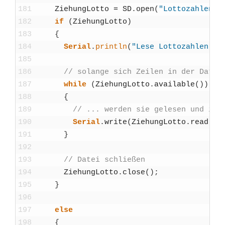
181
Zie­h­un­gLot­to
=
SD
.
open
(
"Lottozahlen.t
182
if
(
Zie­h­un­gLot­to
)
183
{
184
Seri­al
.
println
(
"Lese Lottozahlen.tx
185
186
// solan­ge sich Zei­len in der Datei
187
while
(
Zie­h­un­gLot­to
.
available
(
)
)
188
{
189
// ... wer­den sie gele­sen und im Ser
190
Seri­al
.
wri­te
(
Zie­h­un­gLot­to
.
read
(
)
)
191
}
192
193
// Datei schlie­ßen
194
Zie­h­un­gLot­to
.
clo­se
(
)
;
195
}
196
197
else
198
{