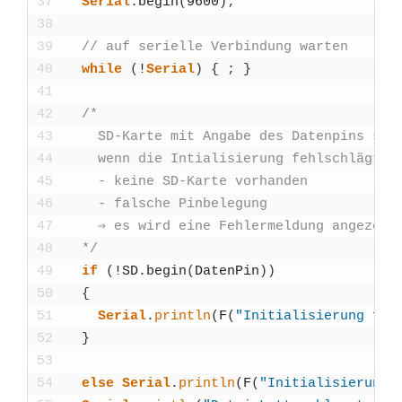
37
Seri­al
.
begin
(
9600
)
;
38
39
// auf seri­el­le Ver­bin­dung war­ten
40
while
(
!
Seri­al
)
{
;
}
41
42
/*
43
    SD-Kar­te mit Anga­be des Daten­pins star
44
    wenn die Intia­li­sie­rung fehl­schlägt
45
    - kei­ne SD-Kar­te vor­han­den
46
    - fal­sche Pin­be­le­gung
47
    ⇒ es wird eine Feh­ler­mel­dung ange­zeig
48
  */
49
if
(
!
SD
.
begin
(
Daten­Pin
)
)
50
{
51
Seri­al
.
println
(
F
(
"Initia­li­sie­rung fehl
52
}
53
54
else
Seri­al
.
println
(
F
(
"Initia­li­sie­rung 