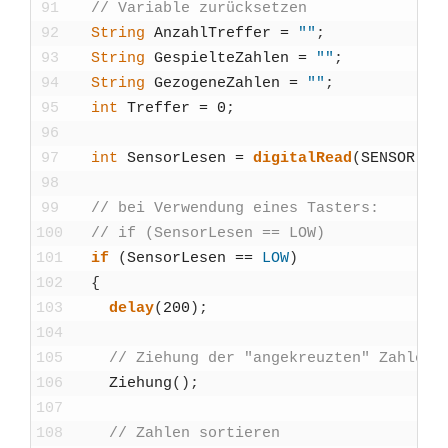
91
// Varia­ble zurück­set­zen
92
String
Anzahl­Tref­fer
=
""
;
93
String
Gespiel­te­Zah­len
=
""
;
94
String
Gezo­ge­ne­Zah­len
=
""
;
95
int
Tref­fer
=
0
;
96
97
int
Sen­sor­Le­sen
=
digi­tal­Read
(
SENSOR
)
;
98
99
// bei Ver­wen­dung eines Tas­ters:
100
// if (Sen­sor­Le­sen == LOW)
101
if
(
Sen­sor­Le­sen
==
LOW
)
102
{
103
delay
(
200
)
;
104
105
// Zie­hung der "ange­kreuz­ten" Zah­len
106
Zie­hung
(
)
;
107
108
// Zah­len sor­tie­ren