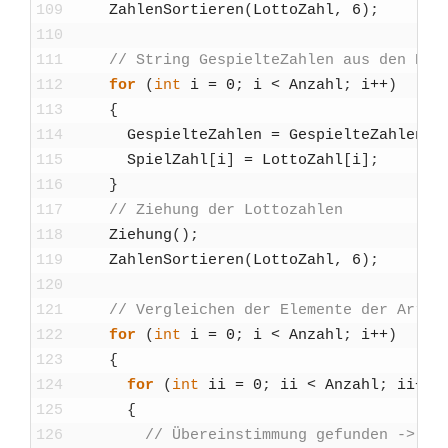
109
Zah­len­Sor­tie­ren
(
Lot­to­Zahl
,
6
)
;
110
111
// String Gespiel­te­Zah­len aus den Ele­m
112
for
(
int
i
=
0
;
i
<
Anzahl
;
i
++
)
113
{
114
Gespiel­te­Zah­len
=
Gespiel­te­Zah­len
+
115
Spiel­Zahl
[
i
]
=
Lot­to­Zahl
[
i
]
;
116
}
117
// Zie­hung der Lot­to­zah­len
118
Zie­hung
(
)
;
119
Zah­len­Sor­tie­ren
(
Lot­to­Zahl
,
6
)
;
120
121
// Ver­glei­chen der Ele­men­te der Array
122
for
(
int
i
=
0
;
i
<
Anzahl
;
i
++
)
123
{
124
for
(
int
ii
=
0
;
ii
<
Anzahl
;
ii
++
)
125
{
126
// Über­ein­stim­mung gefun­den -> Tr