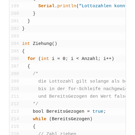
199
Seri­al
.
println
(
"Lot­to­zah­len konn­te
200
}
201
}
202
}
203
204
int
Zie­hung
(
)
205
{
206
for
(
int
i
=
0
;
i
<
Anzahl
;
i
++
)
207
{
208
/*
209
      die Lot­to­zahl gilt solan­ge als bere
210
      bis in der for-Schlei­fe nach­ge­wie­s
211
      und Bereit­sGe­zo­gen den Wert fal­se h
212
    */
213
bool
Bereit­sGe­zo­gen
=
true
;
214
while
(
Bereit­sGe­zo­gen
)
215
{
216
// Zahl zie­hen