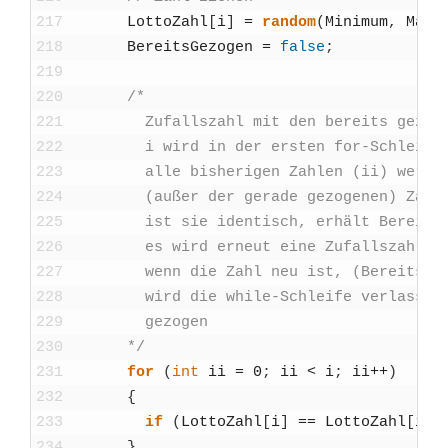
217
Lot­to­Zahl
[
i
]
=
ran­dom
(
Mini­mum
,
Maxi­
218
Bereit­sGe­zo­gen
=
fal­se
;
219
220
/*
221
        Zufalls­zahl mit den bereits gezo­ge­
222
        i wird in der ers­ten for-Schlei­fe 
223
        alle bis­he­ri­gen Zah­len (ii) wer­de
224
        (außer der gera­de gezo­ge­nen) Zah­l
225
        ist sie iden­tisch, erhält Bereit­sG
226
        es wird erneut eine Zufalls­zahl b
227
        wenn die Zahl neu ist, (Bereit­sGe­z
228
        wird die while-Schlei­fe ver­las­sen
229
        gezo­gen
230
      */
231
for
(
int
ii
=
0
;
ii
<
i
;
ii
++
)
232
{
233
if
(
Lot­to­Zahl
[
i
]
==
Lot­to­Zahl
[
ii
]
234
}