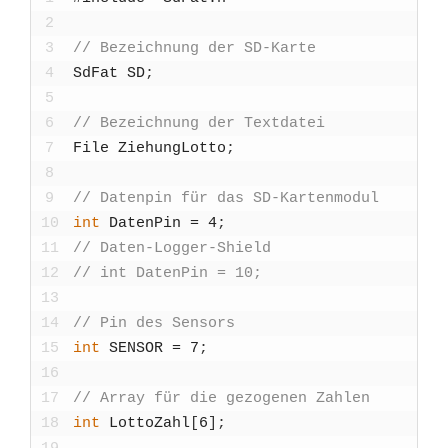
2
3
// Bezeich­nung der SD-Kar­te
4
SdFat
SD
;
5
6
// Bezeich­nung der Text­da­tei
7
File
Zie­h­un­gLot­to
;
8
9
// Daten­pin für das SD-Kar­ten­mo­dul
10
int
Daten­Pin
=
4
;
11
// Daten-Log­ger-Shield
12
// int Daten­Pin = 10;
13
14
// Pin des Sen­sors
15
int
SENSOR
=
7
;
16
17
// Array für die gezo­ge­nen Zah­len
18
int
Lot­to­Zahl
[
6
]
;