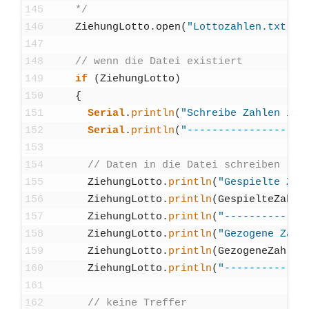
145
    */
146
Zie­h­un­gLot­to
.
open
(
"Lottozahlen.txt"
,
147
148
// wenn die Datei exis­tiert
149
if
(
Zie­h­un­gLot­to
)
150
{
151
Seri­al
.
println
(
"Schrei­be Zah­len in
152
Seri­al
.
println
(
"-------------------
153
154
// Daten in die Datei schrei­ben
155
Zie­h­un­gLot­to
.
println
(
"Gespiel­te Zah­
156
Zie­h­un­gLot­to
.
println
(
Gespiel­te­Zah­le
157
Zie­h­un­gLot­to
.
println
(
"-------------
158
Zie­h­un­gLot­to
.
println
(
"Gezo­ge­ne Zah­l
159
Zie­h­un­gLot­to
.
println
(
Gezo­ge­ne­Zah­len
160
Zie­h­un­gLot­to
.
println
(
"-------------
161
162
// kei­ne Tref­fer