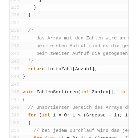
235
}
236
}
237
238
/*
239
     das Array mit den Zah­len wird an das Ha
240
     beim ers­ten Auf­ruf sind es die gespie
241
     beim zwei­ten Auf­ruf die gezo­ge­nen Lot­
242
  */
243
return
Lot­to­Zahl
[
Anzahl
]
;
244
}
245
246
void
Zah­len­Sor­tie­ren
(
int
Zah­len
[
]
,
int
Gro
247
{
248
// unsor­tier­ten Bereich des Arrays durch­
249
for
(
int
i
=
0
;
i
<
(
Groes­se
-
1
)
;
i
++
)
250
{
251
// bei jedem Durch­lauf wird das jeweils 