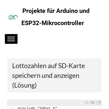
Zum
Inhalt
Projekte für Arduino und
springen
ESP32-Mikrocontroller
Lottozahlen auf SD-Karte
speichern und anzeigen
(Lösung)
1
#include "SdFat.h"