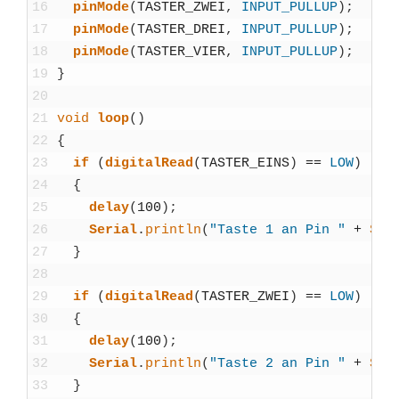
16
pin­Mo­de
(
TASTER_ZWEI
,
INPUT_PULLUP
)
;
17
pin­Mo­de
(
TASTER_DREI
,
INPUT_PULLUP
)
;
18
pin­Mo­de
(
TASTER_VIER
,
INPUT_PULLUP
)
;
19
}
20
21
void
loop
(
)
22
{
23
if
(
digi­tal­Read
(
TASTER_EINS
)
==
LOW
)
24
{
25
delay
(
100
)
;
26
Seri­al
.
println
(
"Tas­te 1 an Pin "
+
Str
27
}
28
29
if
(
digi­tal­Read
(
TASTER_ZWEI
)
==
LOW
)
30
{
31
delay
(
100
)
;
32
Seri­al
.
println
(
"Tas­te 2 an Pin "
+
Str
33
}