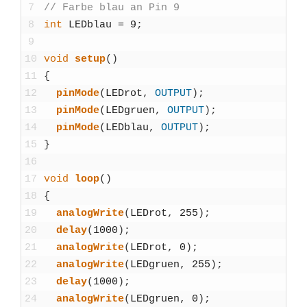
7
// Far­be blau an Pin 9
8
int
LED­blau
=
9
;
9
10
void
set­up
(
)
11
{
12
pin­Mo­de
(
LEDrot
,
OUTPUT
)
;
13
pin­Mo­de
(
LED­gruen
,
OUTPUT
)
;
14
pin­Mo­de
(
LED­blau
,
OUTPUT
)
;
15
}
16
17
void
loop
(
)
18
{
19
ana­log­Wri­te
(
LEDrot
,
255
)
;
20
delay
(
1000
)
;
21
ana­log­Wri­te
(
LEDrot
,
0
)
;
22
ana­log­Wri­te
(
LED­gruen
,
255
)
;
23
delay
(
1000
)
;
24
ana­log­Wri­te
(
LED­gruen
,
0
)
;