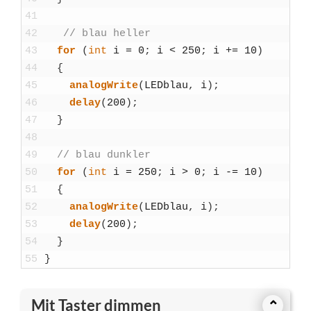
41
42
// blau hel­ler
43
for
(
int
i
=
0
;
i
<
250
;
i
+=
10
)
44
{
45
ana­log­Wri­te
(
LED­blau
,
i
)
;
46
delay
(
200
)
;
47
}
48
49
// blau dunk­ler
50
for
(
int
i
=
250
;
i
>
0
;
i
-=
10
)
51
{
52
ana­log­Wri­te
(
LED­blau
,
i
)
;
53
delay
(
200
)
;
54
}
55
}
Mit Taster dimmen
⌃