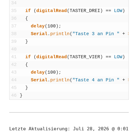
34
35
if
(
digi­tal­Read
(
TASTER_DREI
)
==
LOW
)
36
{
37
delay
(
100
)
;
38
Seri­al
.
println
(
"Tas­te 3 an Pin "
+
Str
39
}
40
41
if
(
digi­tal­Read
(
TASTER_VIER
)
==
LOW
)
42
{
43
delay
(
100
)
;
44
Seri­al
.
println
(
"Tas­te 4 an Pin "
+
Str
45
}
46
}
Letzte Aktualisierung:
Juli 28, 2026 @ 0:01