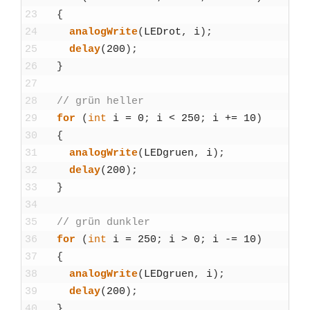
23
{
24
ana­log­Wri­te
(
LEDrot
,
i
)
;
25
delay
(
200
)
;
26
}
27
28
// grün hel­ler
29
for
(
int
i
=
0
;
i
<
250
;
i
+=
10
)
30
{
31
ana­log­Wri­te
(
LED­gruen
,
i
)
;
32
delay
(
200
)
;
33
}
34
35
// grün dunk­ler
36
for
(
int
i
=
250
;
i
>
0
;
i
-=
10
)
37
{
38
ana­log­Wri­te
(
LED­gruen
,
i
)
;
39
delay
(
200
)
;
40
}