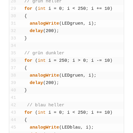
28
// grün hel­ler
29
for
(
int
i
=
0
;
i
<
250
;
i
+=
10
)
30
{
31
ana­log­Wri­te
(
LED­gruen
,
i
)
;
32
delay
(
200
)
;
33
}
34
35
// grün dunk­ler
36
for
(
int
i
=
250
;
i
>
0
;
i
-=
10
)
37
{
38
ana­log­Wri­te
(
LED­gruen
,
i
)
;
39
delay
(
200
)
;
40
}
41
42
// blau hel­ler
43
for
(
int
i
=
0
;
i
<
250
;
i
+=
10
)
44
{
45
ana­log­Wri­te
(
LED­blau
,
i
)
;