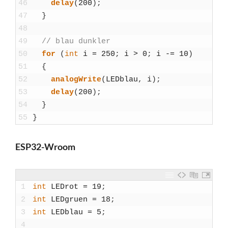
46
delay
(
200
)
;
47
}
48
49
// blau dunk­ler
50
for
(
int
i
=
250
;
i
>
0
;
i
-=
10
)
51
{
52
ana­log­Wri­te
(
LED­blau
,
i
)
;
53
delay
(
200
)
;
54
}
55
}
ESP32-Wroom
1
int
LEDrot
=
19
;
2
int
LED­gruen
=
18
;
3
int
LED­blau
=
5
;
4