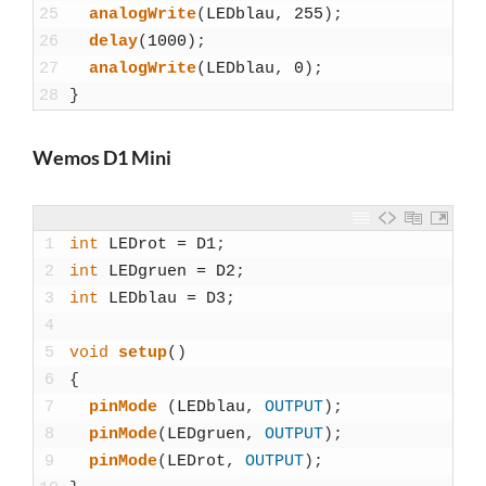
25
ana­log­Wri­te
(
LED­blau
,
255
)
;
26
delay
(
1000
)
;
27
ana­log­Wri­te
(
LED­blau
,
0
)
;
28
}
Wemos D1 Mini
1
int
LEDrot
=
D1
;
2
int
LED­gruen
=
D2
;
3
int
LED­blau
=
D3
;
4
5
void
set­up
(
)
6
{
7
pin­Mo­de
(
LED­blau
,
OUTPUT
)
;
8
pin­Mo­de
(
LED­gruen
,
OUTPUT
)
;
9
pin­Mo­de
(
LEDrot
,
OUTPUT
)
;