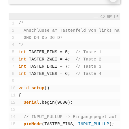
1
/*
2
  Anschlüs­se am Tas­ten­feld von links nach 
3
  GND D4 D5 D6 D7
4
*/
5
int
TASTER_EINS
=
5
;
// Tas­te 1 
6
int
TASTER_ZWEI
=
4
;
// Tas­te 2 
7
int
TASTER_DREI
=
7
;
// Tas­te 3 
8
int
TASTER_VIER
=
6
;
// Tas­te 4 
9
10
void
set­up
(
)
11
{
12
Seri­al
.
begin
(
9600
)
;
13
14
// INPUT_PULLUP -> Ein­gangs­pe­gel auf HIG
15
pin­Mo­de
(
TASTER_EINS
,
INPUT_PULLUP
)
;