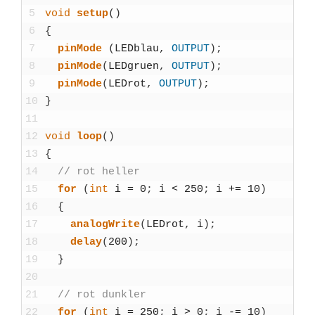
5
void
set­up
(
)
6
{
7
pin­Mo­de
(
LED­blau
,
OUTPUT
)
;
8
pin­Mo­de
(
LED­gruen
,
OUTPUT
)
;
9
pin­Mo­de
(
LEDrot
,
OUTPUT
)
;
10
}
11
12
void
loop
(
)
13
{
14
// rot hel­ler
15
for
(
int
i
=
0
;
i
<
250
;
i
+=
10
)
16
{
17
ana­log­Wri­te
(
LEDrot
,
i
)
;
18
delay
(
200
)
;
19
}
20
21
// rot dunk­ler
22
for
(
int
i
=
250
;
i
>
0
;
i
-=
10
)