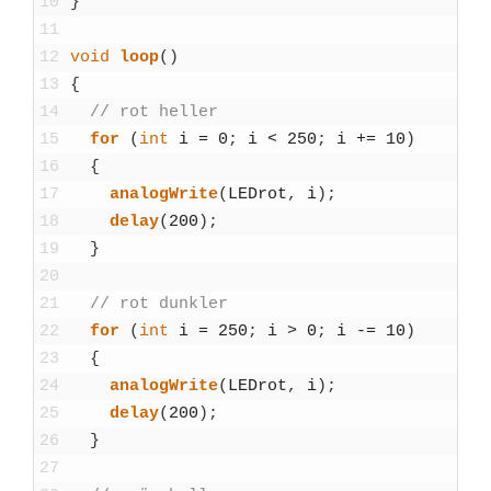
10
}
11
12
void
loop
(
)
13
{
14
// rot hel­ler
15
for
(
int
i
=
0
;
i
<
250
;
i
+=
10
)
16
{
17
ana­log­Wri­te
(
LEDrot
,
i
)
;
18
delay
(
200
)
;
19
}
20
21
// rot dunk­ler
22
for
(
int
i
=
250
;
i
>
0
;
i
-=
10
)
23
{
24
ana­log­Wri­te
(
LEDrot
,
i
)
;
25
delay
(
200
)
;
26
}
27