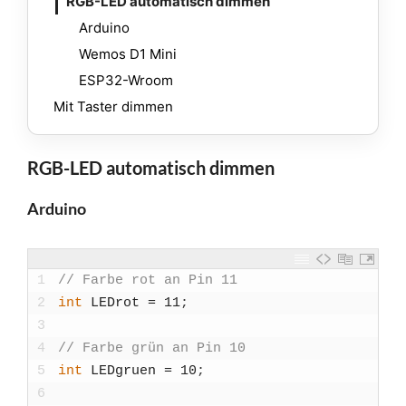
RGB-LED auto­ma­tisch dim­men
Ardui­no
Wemos D1 Mini
ESP32-Wroom
Mit Tas­ter dim­men
RGB-LED automatisch dimmen
Arduino
1
// Far­be rot an Pin 11
2
int
LEDrot
=
11
;
3
4
// Far­be grün an Pin 10
5
int
LED­gruen
=
10
;
6