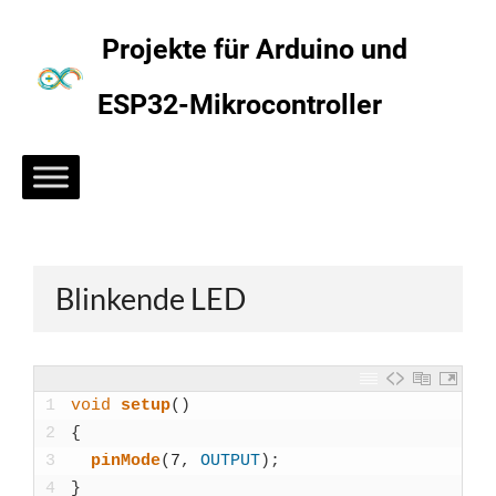
Zum
Inhalt
Projekte für Arduino und
springen
ESP32-Mikrocontroller
Blinkende LED
1
void
set­up
(
)
2
{
3
pin­Mo­de
(
7
,
OUTPUT
)
;
4
}