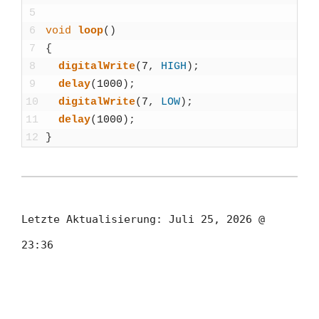
5
6
void
loop
(
)
7
{
8
digi­tal­Wri­te
(
7
,
HIGH
)
;
9
delay
(
1000
)
;
10
digi­tal­Wri­te
(
7
,
LOW
)
;
11
delay
(
1000
)
;
12
}
Letzte Aktualisierung:
Juli 25, 2026 @
23:36