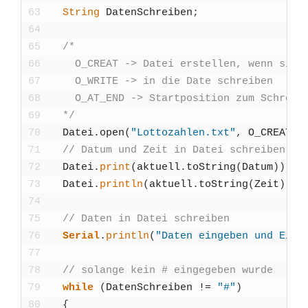
63
String
Daten­Schrei­ben
;
64
65
/*
66
    O_CREAT -> Datei erstel­len, wenn sie n
67
    O_WRITE -> in die Date schrei­ben
68
    O_AT_END -> Start­po­si­ti­on zum Schrei­
69
  */
70
Datei
.
open
(
"Lottozahlen.txt"
,
O_CREAT
|
71
// Datum und Zeit in Datei schrei­ben
72
Datei
.
print
(
aktu­ell
.
toString
(
Datum
)
)
;
73
Datei
.
println
(
aktu­ell
.
toString
(
Zeit
)
)
;
74
75
// Daten in Datei schrei­ben
76
Seri­al
.
println
(
"Daten ein­ge­ben und Ein­g
77
78
// solan­ge kein # ein­ge­ge­ben wur­de
79
while
(
Daten­Schrei­ben
!=
"#"
)
80
{