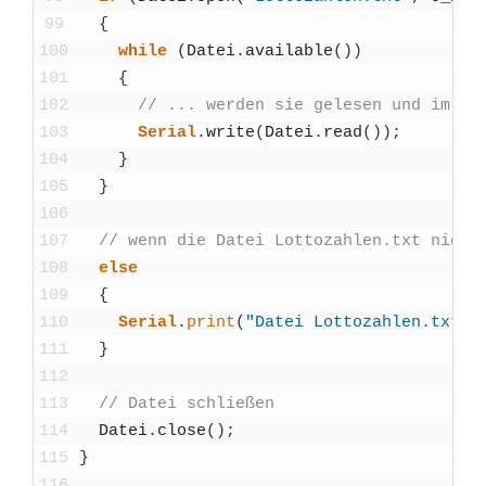
99
{
100
while
(
Datei
.
available
(
)
)
101
{
102
// ... wer­den sie gele­sen und im Seri­
103
Seri­al
.
wri­te
(
Datei
.
read
(
)
)
;
104
}
105
}
106
107
// wenn die Datei Lottozahlen.txt nicht 
108
else
109
{
110
Seri­al
.
print
(
"Datei Lottozahlen.txt ni
111
}
112
113
// Datei schlie­ßen
114
Datei
.
clo­se
(
)
;
115
}
116