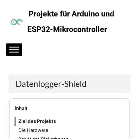
Zum
Inhalt
Projekte für Arduino und
springen
ESP32-Mikrocontroller
Datenlogger-Shield
Inhalt
Ziel des Pro­jekts
Die Hard­ware