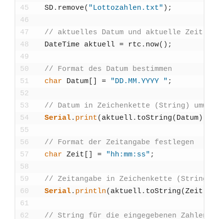
45
SD
.
remo­ve
(
"Lottozahlen.txt"
)
;
46
47
// aktu­el­les Datum und aktu­el­le Zeit ho
48
Date­Time
aktu­ell
=
rtc
.
now
(
)
;
49
50
// For­mat des Datum bestim­men
51
char
Datum
[
]
=
"DD.MM.YYYY "
;
52
53
// Datum in Zei­chen­ket­te (String) umwan­
54
Seri­al
.
print
(
aktu­ell
.
toString
(
Datum
)
)
;
55
56
// For­mat der Zeit­an­ga­be fest­le­gen
57
char
Zeit
[
]
=
"hh:mm:ss"
;
58
59
// Zeit­an­ga­be in Zei­chen­ket­te (String)
60
Seri­al
.
println
(
aktu­ell
.
toString
(
Zeit
)
)
;
61
62
// String für die ein­ge­ge­be­nen Zah­len