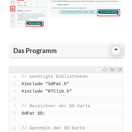
Das Programm
⌃
1
// benö­tig­te Biblio­the­ken
2
#include "SdFat.h"
3
#include "RTClib.h"
4
5
// Bezeich­ner der SD-Kar­te
6
SdFat
SD
;
7
8
// Daten­pin der SD-Kar­te