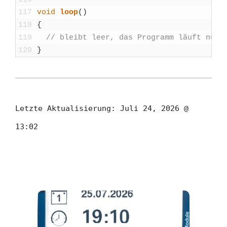
117
void
loop
(
)
118
{
119
// bleibt leer, das Pro­gramm läuft nur e
120
}
Letzte Aktualisierung:
Juli 24, 2026 @
13:02