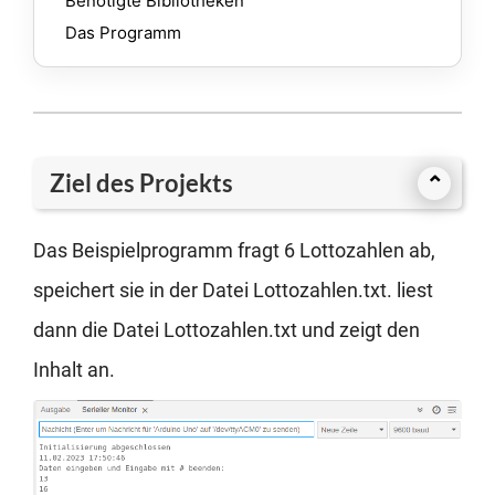
Benö­tig­te Biblio­the­ken
Das Pro­gramm
Ziel des Projekts
⌃
Das Bei­spiel­pro­gramm fragt 6 Lot­to­zah­len ab,
spei­chert sie in der Datei Lottozahlen.txt. liest
dann die Datei Lottozahlen.txt und zeigt den
Inhalt an.