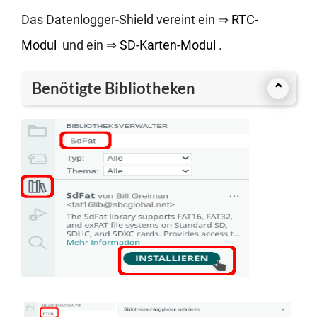
Das Daten­log­ger-Shield ver­eint ein ⇒
RTC-
Modul
und ein ⇒
SD-Kar­ten-Modul
.
Benötigte Bibliotheken
⌃