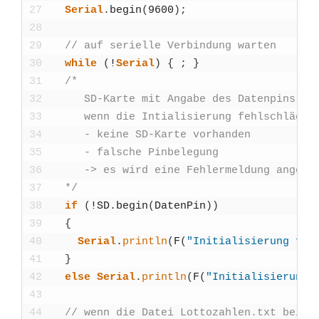
27
Seri­al
.
begin
(
9600
)
;
28
29
// auf seri­el­le Ver­bin­dung war­ten
30
while
(
!
Seri­al
)
{
;
}
31
/*
32
     SD-Kar­te mit Anga­be des Daten­pins sta
33
     wenn die Intia­li­sie­rung fehl­schlägt
34
     - kei­ne SD-Kar­te vor­han­den
35
     - fal­sche Pin­be­le­gung
36
     -> es wird eine Feh­ler­mel­dung ange­ze
37
  */
38
if
(
!
SD
.
begin
(
Daten­Pin
)
)
39
{
40
Seri­al
.
println
(
F
(
"Initia­li­sie­rung fehl
41
}
42
else
Seri­al
.
println
(
F
(
"Initia­li­sie­rung 
43
44
// wenn die Datei Lottozahlen.txt beim n