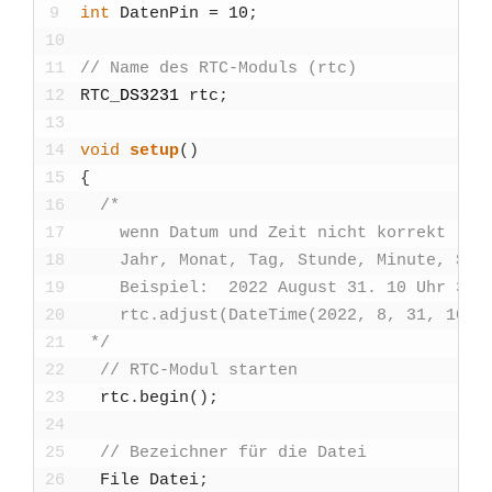
9
int
Daten­Pin
=
10
;
10
11
// Name des RTC-Moduls (rtc)
12
RTC
_
DS3231
rtc
;
13
14
void
set­up
(
)
15
{
16
/*
17
    wenn Datum und Zeit nicht kor­rekt -> D
18
    Jahr, Monat, Tag, Stun­de, Minu­te, Seku
19
    Bei­spiel:  2022 August 31. 10 Uhr 30 M
20
    rtc.adjust(DateTime(2022, 8, 31, 10, 
21
 */
22
// RTC-Modul star­ten
23
rtc
.
begin
(
)
;
24
25
// Bezeich­ner für die Datei
26
File
Datei
;